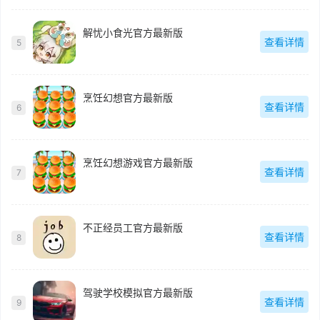
解忧小食光官方最新版
查看详情
5
烹饪幻想官方最新版
查看详情
6
烹饪幻想游戏官方最新版
查看详情
7
不正经员工官方最新版
查看详情
8
驾驶学校模拟官方最新版
查看详情
9