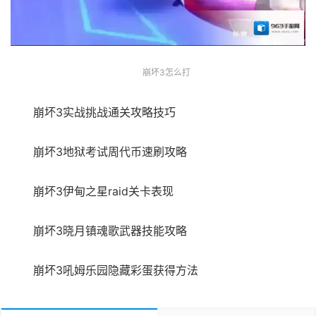
崩坏3怎么打
崩坏3实战挑战通关攻略技巧
崩坏3地狱考试周代币速刷攻略
崩坏3伊甸之星raid关卡表现
崩坏3晓月镇魂歌武器技能攻略
崩坏3吼姆乐园隐藏彩蛋获得方法