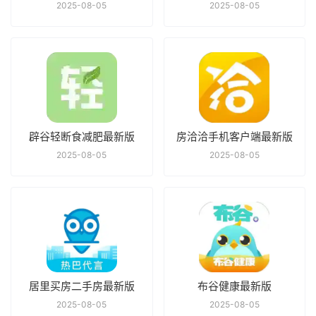
2025-08-05
2025-08-05
辟谷轻断食减肥最新版
房洽洽手机客户端最新版
2025-08-05
2025-08-05
居里买房二手房最新版
布谷健康最新版
2025-08-05
2025-08-05