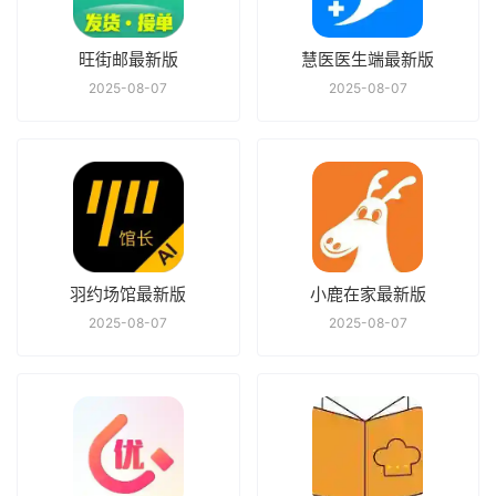
旺街邮最新版
慧医医生端最新版
2025-08-07
2025-08-07
羽约场馆最新版
小鹿在家最新版
2025-08-07
2025-08-07