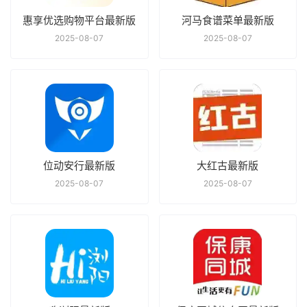
惠享优选购物平台最新版
河马食谱菜单最新版
2025-08-07
2025-08-07
位动安行最新版
大红古最新版
2025-08-07
2025-08-07