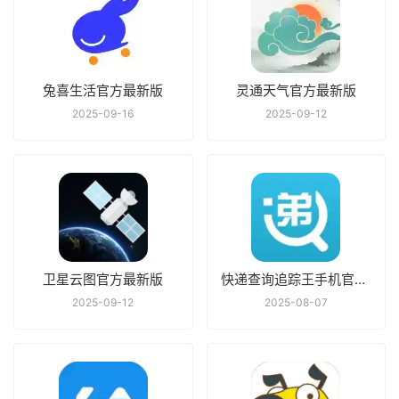
兔喜生活官方最新版
灵通天气官方最新版
2025-09-16
2025-09-12
卫星云图官方最新版
快递查询追踪王手机官方最新版
2025-09-12
2025-08-07