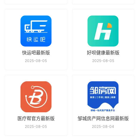
快运吧最新版
好呗健康最新版
2025-08-05
2025-08-05
医疗帮官方最新版
邹城房产网信息网最新版
2025-08-05
2025-08-04