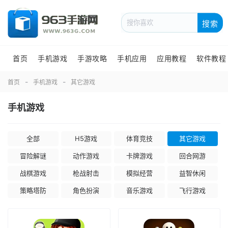
搜索
首页
手机游戏
手游攻略
手机应用
应用教程
软件教程
首页
手机游戏
其它游戏
手机游戏
全部
H5游戏
体育竞技
其它游戏
冒险解谜
动作游戏
卡牌游戏
回合网游
战棋游戏
枪战射击
模拟经营
益智休闲
策略塔防
角色扮演
音乐游戏
飞行游戏