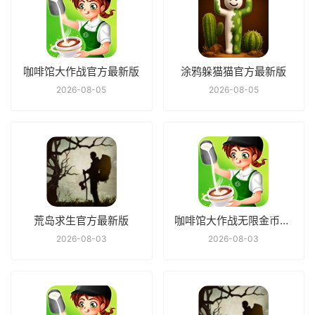
咖啡馆大作战官方最新版
涂鸦躲猫猫官方最新版
2026-08-05
2026-08-05
荒岛求生官方最新版
咖啡馆大作战无限金币官方最新版
2026-08-03
2026-08-03