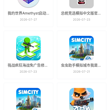
我的世界Amethyst启动器官方最新版
总统竞选模拟中文版官方最新版
2026-07-27
2026-07-23
筏战疯狂海战免广告修改金币版官方最新版
虫虫助手模拟城市我是市长破解版无限绿钞版
2026-07-23
2026-07-21