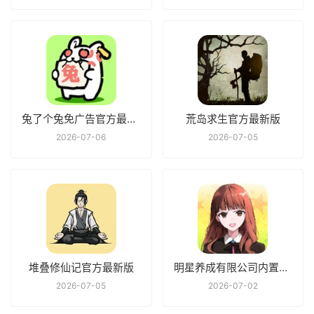
兔了个兔免广告官方最新版
荒岛求生官方最新版
2026-07-06
2026-07-05
堆叠修仙记官方最新版
明星养成有限公司内置菜单官方最新版
2026-07-05
2026-07-02