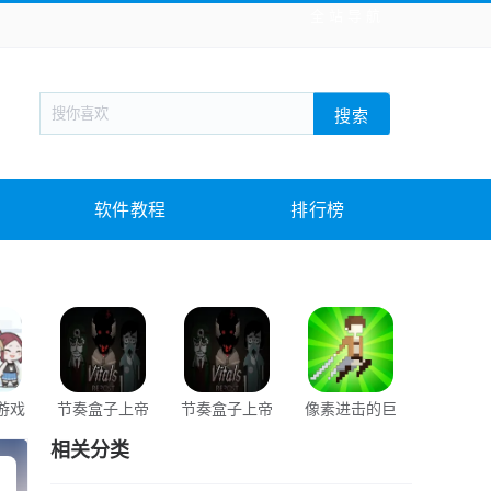
全站导航
新闻阅读
旅游出行
生活实用
社交聊天
搜索
战棋游戏
枪战射击
模拟经营
益智休闲
教育教学
游戏娱乐
系统软件
素材下载
软件教程
排行榜
游戏
节奏盒子上帝
节奏盒子上帝
像素进击的巨
像素进击
哭了模组重制
哭了模组
人游戏
人
相关分类
版