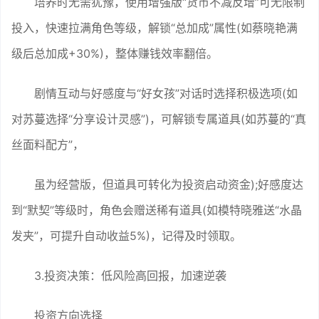
培养时无需犹豫，使用增强版“货币不减反增”可无限制
投入，快速拉满角色等级，解锁“总加成”属性(如蔡晓艳满
级后总加成+30%)，整体赚钱效率翻倍。
剧情互动与好感度与“好女孩”对话时选择积极选项(如
对苏蔓选择“分享设计灵感”)，可解锁专属道具(如苏蔓的“真
丝面料配方”，
虽为经营版，但道具可转化为投资启动资金);好感度达
到“默契”等级时，角色会赠送稀有道具(如模特晓雅送“水晶
发夹”，可提升自动收益5%)，记得及时领取。
3.投资决策：低风险高回报，加速逆袭
投资方向选择