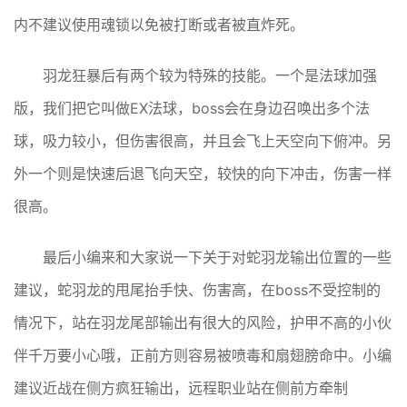
内不建议使用魂锁以免被打断或者被直炸死。
羽龙狂暴后有两个较为特殊的技能。一个是法球加强
版，我们把它叫做EX法球，boss会在身边召唤出多个法
球，吸力较小，但伤害很高，并且会飞上天空向下俯冲。另
外一个则是快速后退飞向天空，较快的向下冲击，伤害一样
很高。
最后小编来和大家说一下关于对蛇羽龙输出位置的一些
建议，蛇羽龙的甩尾抬手快、伤害高，在boss不受控制的
情况下，站在羽龙尾部输出有很大的风险，护甲不高的小伙
伴千万要小心哦，正前方则容易被喷毒和扇翅膀命中。小编
建议近战在侧方疯狂输出，远程职业站在侧前方牵制