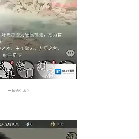
一念逍遥密令