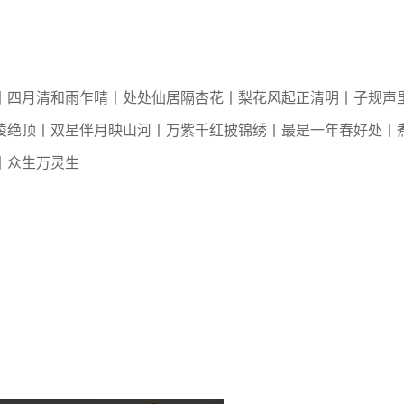
丨四月清和雨乍晴丨处处仙居隔杏花丨梨花风起正清明丨子规声
凌绝顶丨双星伴月映山河丨万紫千红披锦绣丨最是一年春好处丨
丨众生万灵生