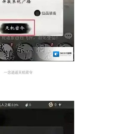
一念逍遥天机密令