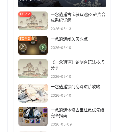
一念逍遥古宝获取途径 碎片合
成系统详解
2026-05-13
一念逍遥闭关怎么点
2026-05-10
《一念逍遥》论剑台玩法技巧
分享
2026-05-10
一念逍遥宗门乱斗进阶攻略
2026-05-10
一念逍遥体修古宝注灵优先级
完全指南
2026-05-09