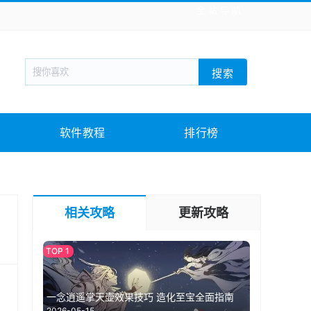
全站导航
新闻阅读
旅游出行
生活实用
社交聊天
搜索
战棋游戏
枪战射击
模拟经营
益智休闲
教育教学
游戏娱乐
系统软件
素材下载
软件教程
排行榜
相关攻略
更新攻略
一念逍遥掌天壶效果技巧 造化至宝全面指南
2026-05-15