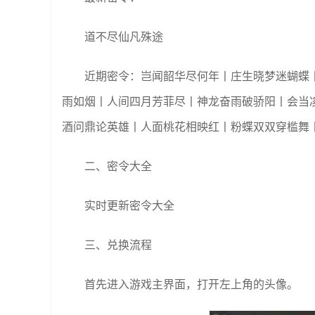
道不尽仙凡殊途
近期密令：岂闻韶华尽何年丨庄生晓梦迷蝴蝶
雨如烟丨人间四月芳菲尽丨神龙奋雨破骄阳丨会当
酒问鼎论英雄丨人面桃花相映红丨粉蝶双双穿槛舞
二、密令大全
实时更新密令大全
三、兑换流程
首先进入游戏主界面，打开左上角的头像。