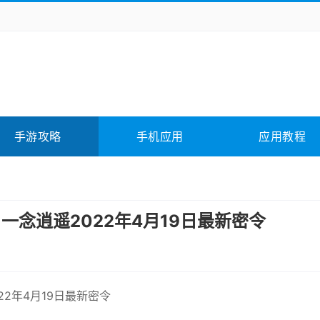
务办公
媒体影音
学习教育
拍照美颜
险解谜
动作游戏
卡牌游戏
回合网游
全相关
应用软件
影音软件
插件下载
手游攻略
手机应用
应用教程
合其它
软件教程
一念逍遥2022年4月19日最新密令
22年4月19日最新密令