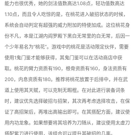
能力也很优秀，她的剑法值数高达1.08点，轻功值数高达
1.10点，而且令人吃惊的是，在桃花进入破招状态的时候，
系统会自动判定有超强的威力附加的特使加成。这位桃花身
份不凡，本是江湖内阎罗殿下黑白无常里的白无常，后因一
个少年易名为“桃花”。游戏中的桃花是活动限定伙伴，需要
使用1鬼门鉴才能够获得，其鬼门鉴可以在活动商店中获
取。桃花的臂力资质有190，根骨资质有160，身法资质有
200，内息资质有180。推荐将桃花放置于后排中，并在武
道上使用其天赋，可以克制无暇棍。在对此进行装备词条
时，建议优先选择破招与招架，其次再考虑选择攻击，在保
证了高招架后，再堆出高输出即可。在其搭配方面，建议使
用内功龙象。如果想要将其培养为刀随从，建议使用太虚刀
搭配紫刀进行使用，该组合可以提升其破招的几率。