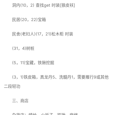
洞内(10，2) 查找get 时装[狼皮袄]
民居(20，22)宝箱
民舍(老妇人)(17，21)松木柜 时装
(31，4)树桩
(5，11)宝藏，铁锹挖掘
(3，1)铁皮箱，真龙丹5、洗髓丹1，需要雁行9或其他
二段轻功
三、商店