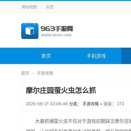
网站地图
标签
全站导航
手机应用
主题美化
其它应用
商
手机游戏
体育竞技
其它游戏
冒
电脑软件
其它类别
图形软件
安
首页
手机游戏
应用教程
手游攻略
未分类
综
首页
手游攻略
摩尔庄园萤火虫怎么抓
2025-06-21 02:06:46
分类： 手游攻略
•
阅读： 273
大量抓捕萤火虫不仅对于游戏初期缺乏摩尔豆