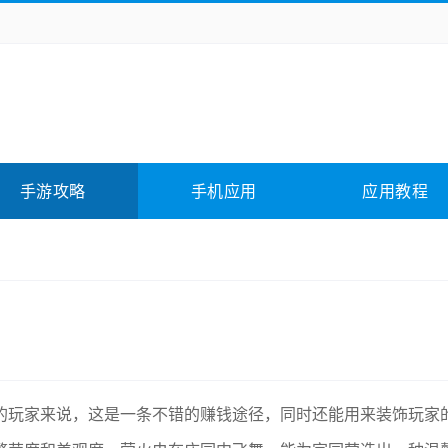
务办公
媒体影音
学习教育
拍照美颜
险解谜
动作游戏
卡牌游戏
回合网游
全相关
应用软件
影音软件
插件下载
手游攻略
手机应用
应用教程
合其它
软件教程
的玩家来说，这是一条不错的赚钱途径，同时还能用来装饰玩家