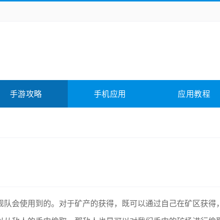
务办公
媒体影音
学习教育
拍照美颜
险解谜
动作游戏
卡牌游戏
回合网游
全相关
应用软件
影音软件
插件下载
手游攻略
手机应用
应用教程
合其它
软件教程
舰队会使用到的。对于矿产的获得，既可以通过自己在矿区获得