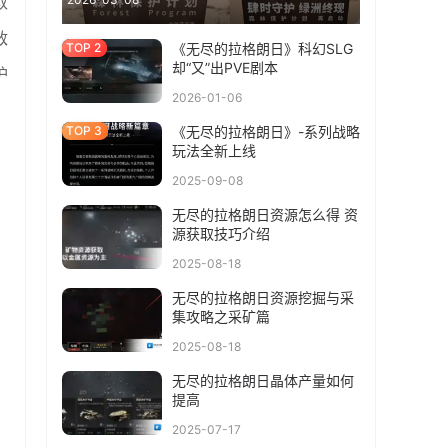
取
敌
《无尽的拉格朗日》科幻SLG
却“又”出PVE剧本
护
2026-01-06
《无尽的拉格朗日》-系列战略
玩法全新上线
2025-09-08
无尽的拉格朗日资源怎么得 资
源获取技巧介绍
2025-08-18
无尽的拉格朗日资源挖掘与采
集攻略之采矿篇
2025-08-18
无尽的拉格朗日晶体产量如何
提高
2025-07-17