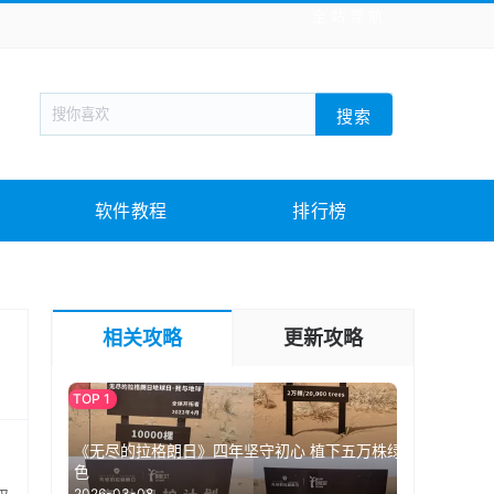
全站导航
新闻阅读
旅游出行
生活实用
社交聊天
搜索
战棋游戏
枪战射击
模拟经营
益智休闲
教育教学
游戏娱乐
系统软件
素材下载
软件教程
排行榜
相关攻略
更新攻略
《无尽的拉格朗日》四年坚守初心 植下五万株绿
，
色
2026-03-08