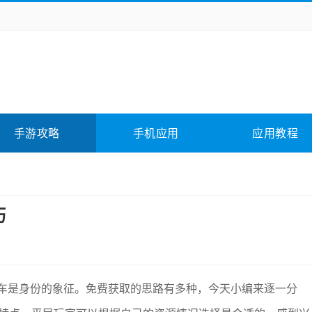
务办公
媒体影音
学习教育
拍照美颜
险解谜
动作游戏
卡牌游戏
回合网游
全相关
应用软件
影音软件
插件下载
手游攻略
手机应用
应用教程
合其它
软件教程
巧
A车是身份的象征。免费获取的思路有多种，今天小编来逐一分