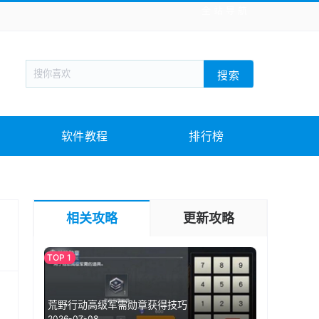
全站导航
新闻阅读
旅游出行
生活实用
社交聊天
搜索
战棋游戏
枪战射击
模拟经营
益智休闲
教育教学
游戏娱乐
系统软件
素材下载
软件教程
排行榜
相关攻略
更新攻略
荒野行动高级军需勋章获得技巧
2026-07-08