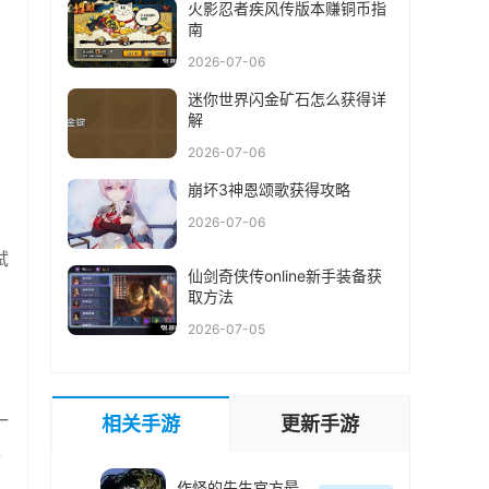
火影忍者疾风传版本赚铜币指
南
2026-07-06
迷你世界闪金矿石怎么获得详
解
2026-07-06
崩坏3神恩颂歌获得攻略
2026-07-06
试
仙剑奇侠传online新手装备获
取方法
2026-07-05
一
相关手游
更新手游
你
作怪的先生官方最新版