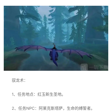
驭龙术：
1、任务地点：红玉新生圣地。
2、任务NPC：阿莱克斯塔萨，生命的缚誓者。