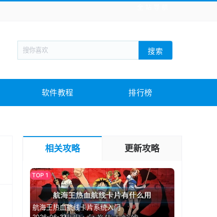
全站导航
新闻阅读
旅游出行
生活实用
社交聊天
搜索
战棋游戏
枪战射击
模拟经营
益智休闲
教育教学
游戏娱乐
系统软件
素材下载
软件教程
排行榜
相关攻略
更新攻略
航海王热血航线卡片系统入门
2026-06-23