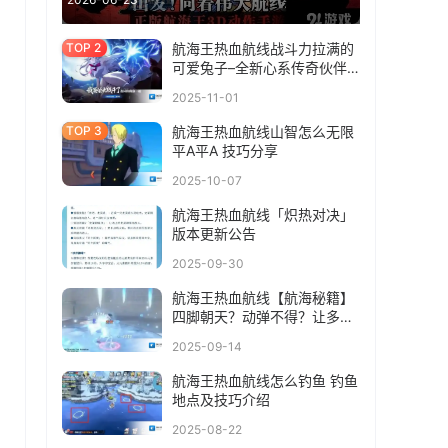
航海王热血航线战斗力拉满的
可爱兔子–全新心系传奇伙伴
「凯罗特」即将登场！
2025-11-01
航海王热血航线山智怎么无限
平A平A 技巧分享
2025-10-07
航海王热血航线「炽热对决」
版本更新公告
2025-09-30
航海王热血航线【航海秘籍】
四脚朝天？动弹不得？让多重
控制替你斩获稳定胜利！
2025-09-14
航海王热血航线怎么钓鱼 钓鱼
地点及技巧介绍
2025-08-22