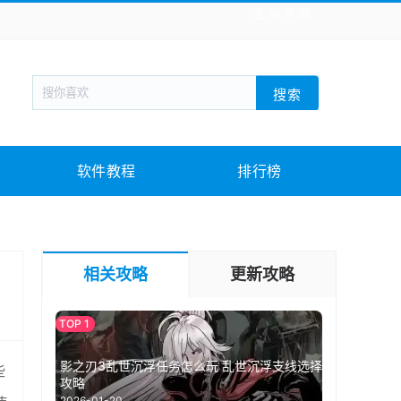
全站导航
新闻阅读
旅游出行
生活实用
社交聊天
搜索
战棋游戏
枪战射击
模拟经营
益智休闲
教育教学
游戏娱乐
系统软件
素材下载
软件教程
排行榜
相关攻略
更新攻略
影之刃3乱世沉浮任务怎么玩 乱世沉浮支线选择
些
攻略
2026-01-20