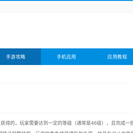
务办公
媒体影音
学习教育
拍照美颜
险解谜
动作游戏
卡牌游戏
回合网游
全相关
应用软件
影音软件
插件下载
手游攻略
手机应用
应用教程
合其它
软件教程
以获得的，玩家需要达到一定的等级（通常是46级），且完成一