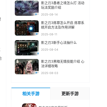
影之刃3愚者之境怎么打 活动
玩法奖励介绍
2025-08-14
材
影之刃3炼罪怎么开启 炼罪系
统开启方法及作用详解
2025-08-11
影之刃3新手心法抽什么
其
2025-08-04
合
影之刃3黑暗无情技能介绍 心
法详细攻略
2025-08-03
相关手游
更新手游