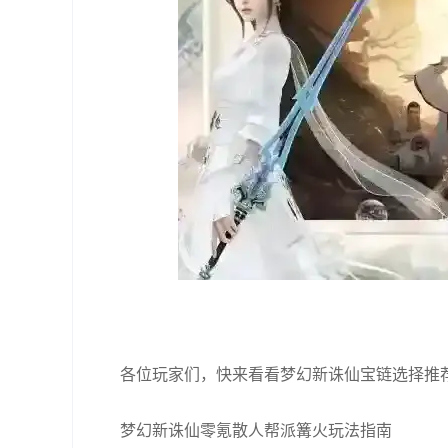
各位玩家们，快来看看梦幻新诛仙宝链选择推
梦幻新诛仙零氪散人帮派篝火玩法指南