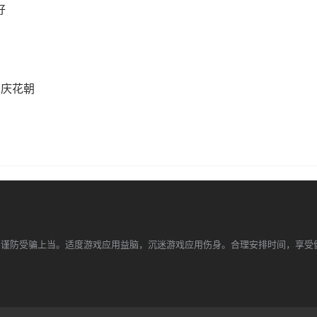
好
同庆花朝
，谨防受骗上当。适度游戏应用益脑，沉迷游戏应用伤身。合理安排时间，享受