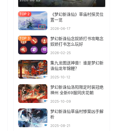
《梦幻新诛仙》草庙村探灵位
置一览
2026-06-17
梦幻新诛仙念奴娇打书攻略念
奴娇打书怎么玩好
2026-02-25
集九龙图送神兽！谁是梦幻新
诛仙龙年锦鲤？
2025-10-12
梦幻新诛仙洛阳限定时装冠绝
神州 全新69服同庆花朝
2025-10-09
梦幻新诛仙草庙村惨案凶手解
析
2025-08-21