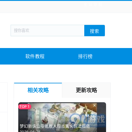
全站导航
新闻阅读
旅游出行
生活实用
社交聊天
搜索
战棋游戏
枪战射击
模拟经营
益智休闲
教育教学
游戏娱乐
系统软件
素材下载
软件教程
排行榜
相关攻略
更新攻略
梦幻新诛仙零氪散人帮派篝火玩法指南
2026-06-25