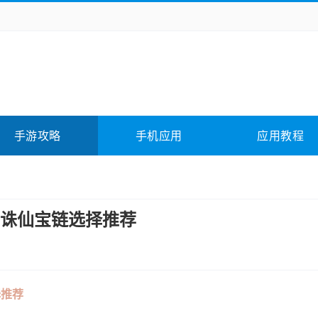
务办公
媒体影音
学习教育
拍照美颜
险解谜
动作游戏
卡牌游戏
回合网游
全相关
应用软件
影音软件
插件下载
手游攻略
手机应用
应用教程
合其它
软件教程
诛仙宝链选择推荐
择推荐