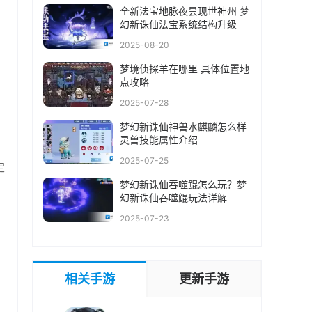
全新法宝地脉夜昙现世神州 梦
幻新诛仙法宝系统结构升级
2025-08-20
梦境侦探羊在哪里 具体位置地
点攻略
2025-07-28
梦幻新诛仙神兽水麒麟怎么样
灵兽技能属性介绍
2025-07-25
定
梦幻新诛仙吞噬鲲怎么玩？梦
幻新诛仙吞噬鲲玩法详解
2025-07-23
相关手游
更新手游