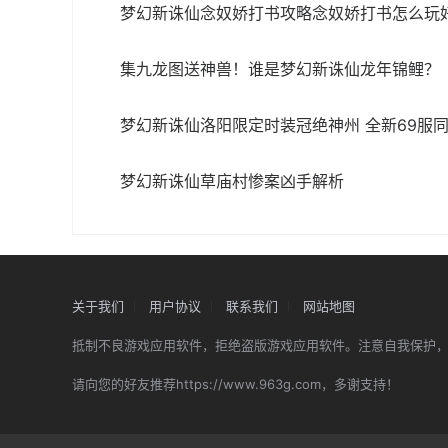
梦幻新诛仙念奴娇打书攻略念奴娇打书怎么玩
集九龙图送神兽！谁是梦幻新诛仙龙年锦鲤？
梦幻新诛仙洛阳限定时装冠绝神州 全新69服
梦幻新诛仙草庙村惨案凶手解析
关于我们
用户协议
联系我们
网站地图
抵制不良游戏应用软件，拒绝盗版游戏应用软件。注意自我保护
请向您的好友推荐https://www.963g.com，多谢支持！