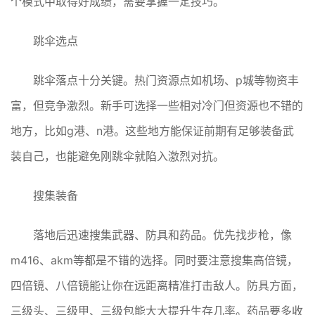
个模式中取得好成绩，需要掌握一定技巧。
跳伞选点
跳伞落点十分关键。热门资源点如机场、p城等物资丰
富，但竞争激烈。新手可选择一些相对冷门但资源也不错的
地方，比如g港、n港。这些地方能保证前期有足够装备武
装自己，也能避免刚跳伞就陷入激烈对抗。
搜集装备
落地后迅速搜集武器、防具和药品。优先找步枪，像
m416、akm等都是不错的选择。同时要注意搜集高倍镜，
四倍镜、八倍镜能让你在远距离精准打击敌人。防具方面，
三级头、三级甲、三级包能大大提升生存几率。药品要多收