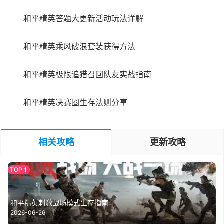
和平精英答题大更新活动玩法详解
和平精英乘风破浪套装获得方法
和平精英极限追猎召回队友实战指南
和平精英决赛圈生存法则分享
相关攻略
更新攻略
和平精英刺激战场模式生存指南
2026-06-26