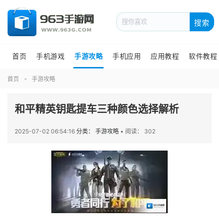
搜索
首页
手机游戏
手游攻略
手机应用
应用教程
软件教程
首页
手游攻略
和平精英钥匙提车三种颜色选择解析
2025-07-02 06:54:16
分类： 手游攻略
•
阅读： 302