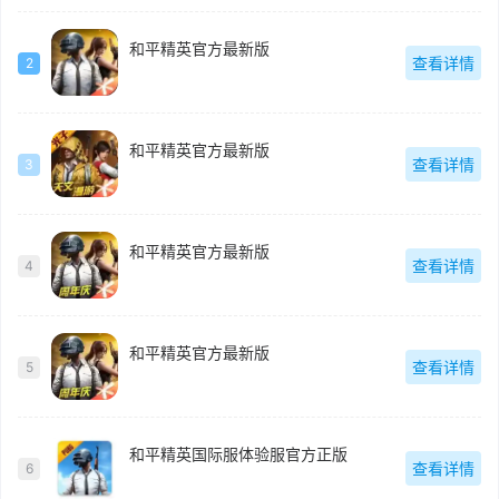
和平精英官方最新版
查看详情
2
和平精英官方最新版
查看详情
3
和平精英官方最新版
查看详情
4
和平精英官方最新版
查看详情
5
和平精英国际服体验服官方正版
查看详情
6