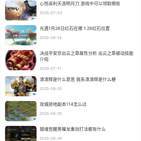
心悦返利天涯明月刀 游戏中可以领取哪些
2025-07-03
光遇1月26日红石在哪 1.26红石位置
2025-06-14
决战平安京出云之章属性分析 出云之章被动技能
介绍
2025-07-11
渣渣辉是什么意思 我系渣渣辉是什么梗
2025-08-20
攻城掠地副本114怎么过
2025-06-26
猎魂觉醒黑曜龙重剑打法都有什么
2025-06-26