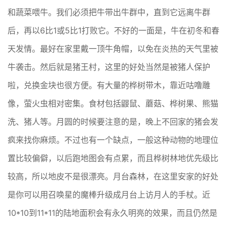
和蔬菜喂牛。我们必须把牛带出牛群中，直到它远离牛群
后，再以6比1或5比1打败它。不好的一面是，牛在初冬和春
天发情。最好在家里戴一顶牛角帽，以免在炎热的天气里被
牛袭击。然后就是猪王村，这里的好处当然是被猪人保护
啦，兑换金块也很方便。有大量的桦树带木，靠近咕噜雕
像，萤火虫相对密集。食材包括鼹鼠、蘑菇、桦树果、熊猫
洗、猪人等。月圆的时候要注意的是，晚上不回家的猪会发
疯来找你麻烦。不过也有一个缺点，一般这种动物的地理位
置比较偏僻，以后跑地图会有点累，而且桦树林地优先级比
较高，所以地皮不是很漂亮。月台森林，在这里安家的好处
是你可以用召唤星的魔棒升级成月台上访月人的手杖。近
10*10到11*11的陆地面积会有永久明亮的效果，而且仍然是