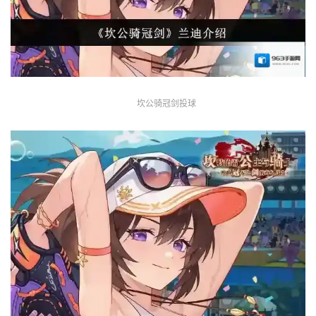
坎公骑冠剑投球