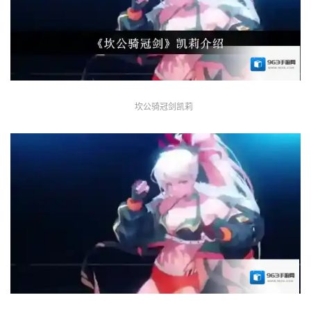
坎公骑冠剑凯莉