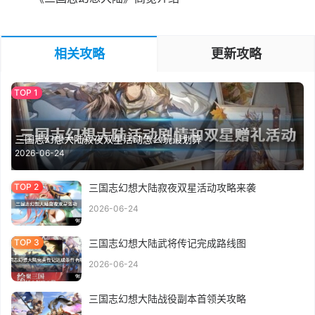
相关攻略
更新攻略
三国志幻想大陆寂夜双星活动怎么玩最划算
2026-06-24
三国志幻想大陆寂夜双星活动攻略来袭
2026-06-24
三国志幻想大陆武将传记完成路线图
2026-06-24
三国志幻想大陆战役副本首领关攻略