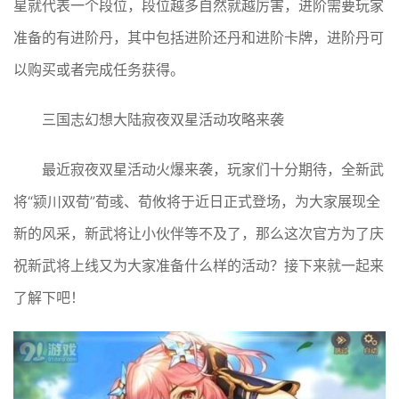
星就代表一个段位，段位越多自然就越厉害，进阶需要玩家
准备的有进阶丹，其中包括进阶还丹和进阶卡牌，进阶丹可
以购买或者完成任务获得。
三国志幻想大陆寂夜双星活动攻略来袭
最近寂夜双星活动火爆来袭，玩家们十分期待，全新武
将“颍川双荀”荀彧、荀攸将于近日正式登场，为大家展现全
新的风采，新武将让小伙伴等不及了，那么这次官方为了庆
祝新武将上线又为大家准备什么样的活动？接下来就一起来
了解下吧！