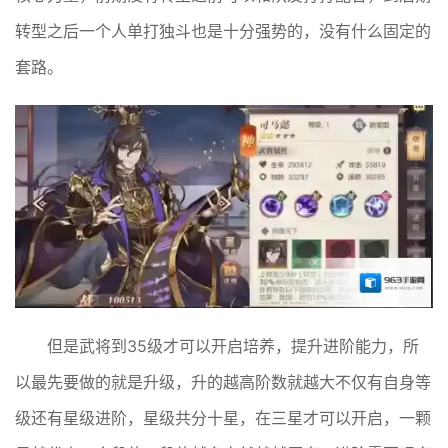
转型之后一个人单打独斗也是十分强势的，没有什么固定的
套路。
但是武将到35级才可以开启培养，提升进阶能力，所
以最先要做的就是升级，升的越高阶数就越大不仅有自身等
级还有星级进阶，星级共分十星，在三星才可以开启，一颗