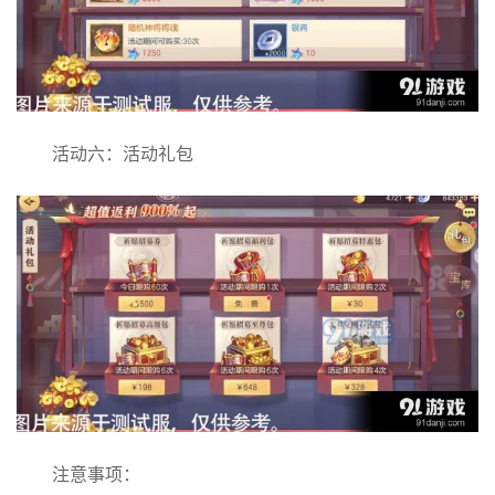
活动六：活动礼包
注意事项：