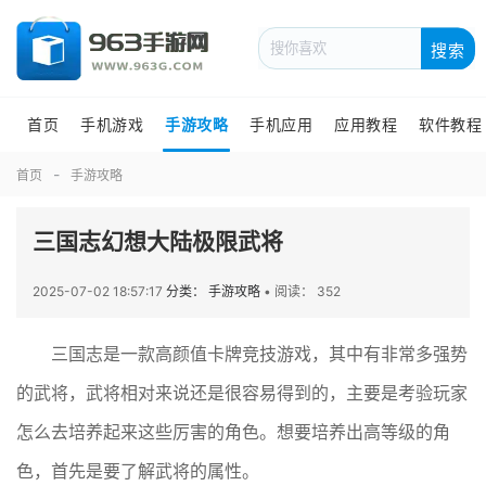
搜索
首页
手机游戏
手游攻略
手机应用
应用教程
软件教程
首页
手游攻略
三国志幻想大陆极限武将
2025-07-02 18:57:17
分类： 手游攻略
•
阅读： 352
三国志是一款高颜值卡牌竞技游戏，其中有非常多强势
的武将，武将相对来说还是很容易得到的，主要是考验玩家
怎么去培养起来这些厉害的角色。想要培养出高等级的角
色，首先是要了解武将的属性。