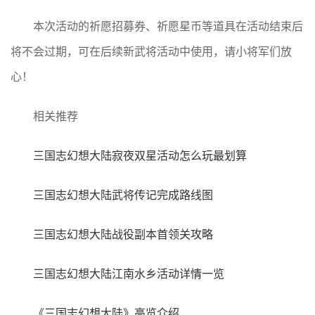
本次活动的祈愿招募券、祈愿星币等道具在活动结束后
将不会过期，可在后续新武将活动中使用，请小将军们放
心！
相关推荐
三国志幻想大陆寂夜双星活动怎么玩最划算
三国志幻想大陆武将传记完成路线图
三国志幻想大陆战役副本首领关攻略
三国志幻想大陆江南水乡活动详情一览
《三国志幻想大陆》高览介绍