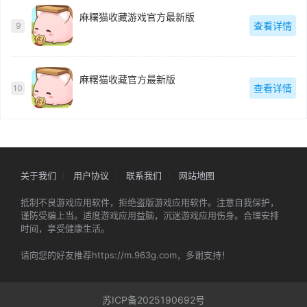
麻糬猫收藏游戏官方最新版
查看详情
9
麻糬猫收藏官方最新版
查看详情
10
关于我们
用户协议
联系我们
网站地图
抵制不良游戏应用软件，拒绝盗版游戏应用软件。注意自我保护，
谨防受骗上当。适度游戏应用益脑，沉迷游戏应用伤身。合理安排
时间，享受健康生活。
请向您的好友推荐https://m.963g.com，多谢支持！
苏ICP备2025190692号