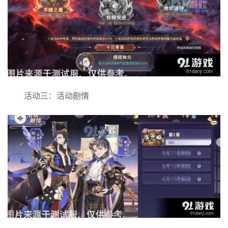
活动三：活动剧情