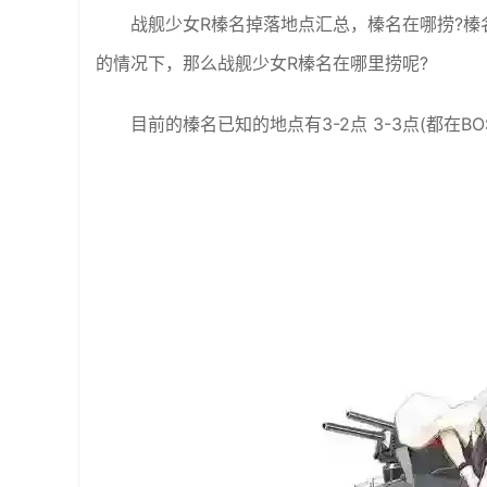
战舰少女R榛名掉落地点汇总，榛名在哪捞?榛
的情况下，那么战舰少女R榛名在哪里捞呢?
目前的榛名已知的地点有3-2点 3-3点(都在