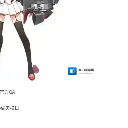
官方QA
3偷天换日