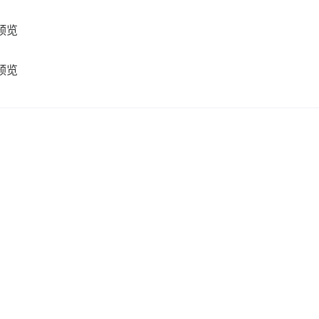
预览
预览