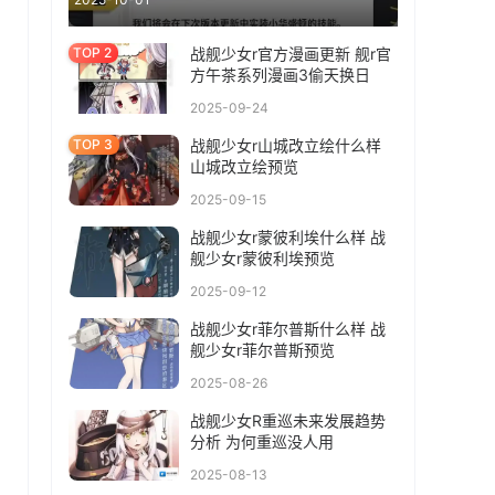
战舰少女r官方漫画更新 舰r官
方午茶系列漫画3偷天换日
2025-09-24
战舰少女r山城改立绘什么样
山城改立绘预览
2025-09-15
战舰少女r蒙彼利埃什么样 战
舰少女r蒙彼利埃预览
2025-09-12
战舰少女r菲尔普斯什么样 战
舰少女r菲尔普斯预览
2025-08-26
战舰少女R重巡未来发展趋势
分析 为何重巡没人用
2025-08-13