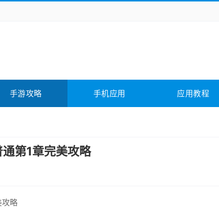
务办公
媒体影音
学习教育
拍照美颜
险解谜
动作游戏
卡牌游戏
回合网游
全相关
应用软件
影音软件
插件下载
手游攻略
手机应用
应用教程
合其它
软件教程
普通第1章完美攻略
美攻略