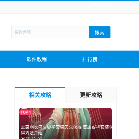
全站导航
新闻阅读
旅游出行
生活实用
社交聊天
搜索
战棋游戏
枪战射击
模拟经营
益智休闲
教育教学
游戏娱乐
系统软件
素材下载
软件教程
排行榜
相关攻略
更新攻略
云裳羽衣盛唐容华套装怎么获得 盛唐容华套装获
得方法介绍
2025-12-02