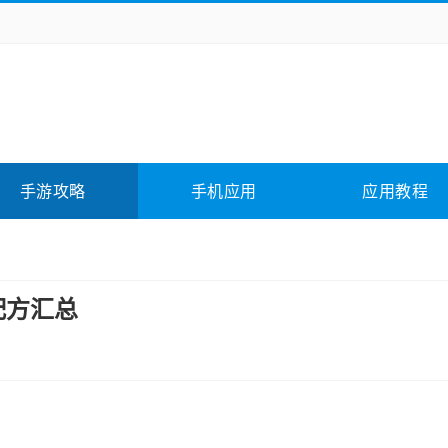
务办公
媒体影音
学习教育
拍照美颜
险解谜
动作游戏
卡牌游戏
回合网游
全相关
应用软件
影音软件
插件下载
手游攻略
手机应用
应用教程
合其它
软件教程
配方汇总