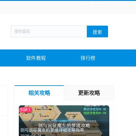
全站导航
新闻阅读
旅游出行
生活实用
社交聊天
搜索
战棋游戏
枪战射击
模拟经营
益智休闲
教育教学
游戏娱乐
系统软件
素材下载
软件教程
排行榜
相关攻略
更新攻略
剑与远征魔女的梦境详细攻略指南
2026-06-25