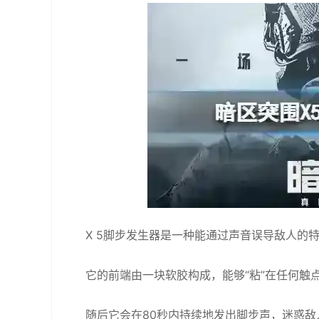
X 5脚步发生器是一种能通过声音误导敌人的
它的前端由一块软胶构成，能够“粘”在任何触
随后它会在80秒内持续地发出脚步声，迷惑敌