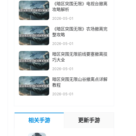
《暗区突围无限》电视台撤离
攻略解析
2026-05-01
《暗区突围无限》农场撤离完
整攻略
2026-05-01
暗区突围无限前线要塞撤离技
巧大全
2026-05-01
暗区突围无限山谷撤离点详解
教程
2026-05-01
相关手游
更新手游