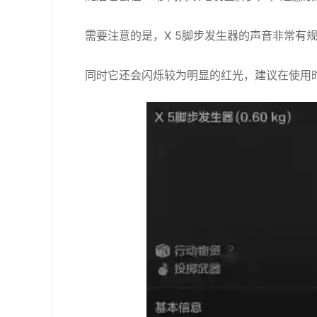
需要注意的是，X 5脚步发生器的声音非常有
同时它还会闪烁较为明显的红光，建议在使用