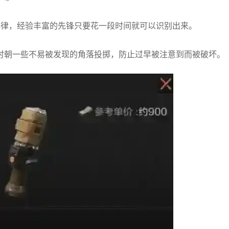
规律，经验丰富的先锋只要花一段时间就可以识别出来。
时朝一些不易被发现的角落投掷，防止过早被注意到而被破坏。