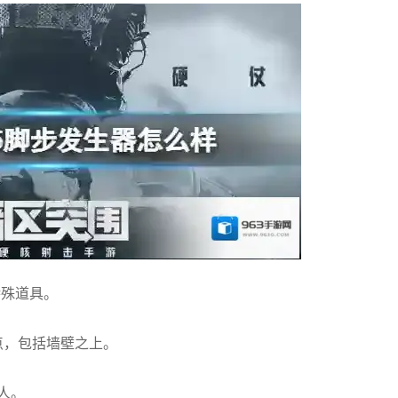
特殊道具。
点，包括墙壁之上。
人。