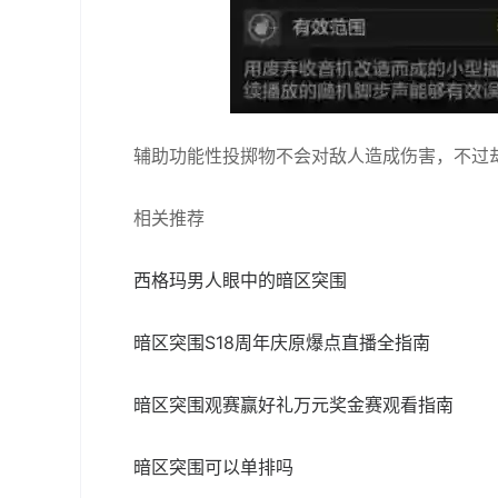
辅助功能性投掷物不会对敌人造成伤害，不过
相关推荐
西格玛男人眼中的暗区突围
暗区突围S18周年庆原爆点直播全指南
暗区突围观赛赢好礼万元奖金赛观看指南
暗区突围可以单排吗