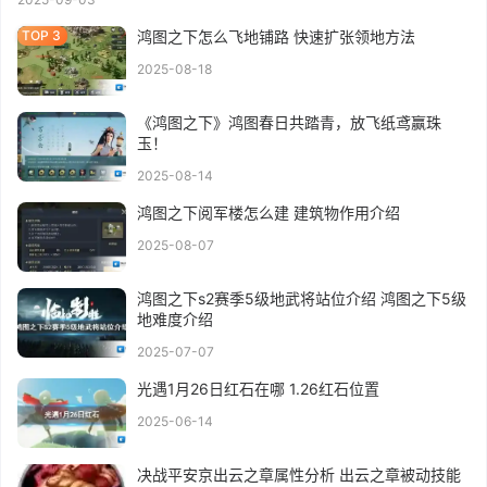
鸿图之下怎么飞地铺路 快速扩张领地方法
2025-08-18
《鸿图之下》鸿图春日共踏青，放飞纸鸢赢珠
玉！
2025-08-14
鸿图之下阅军楼怎么建 建筑物作用介绍
2025-08-07
鸿图之下s2赛季5级地武将站位介绍 鸿图之下5级
地难度介绍
2025-07-07
光遇1月26日红石在哪 1.26红石位置
2025-06-14
决战平安京出云之章属性分析 出云之章被动技能