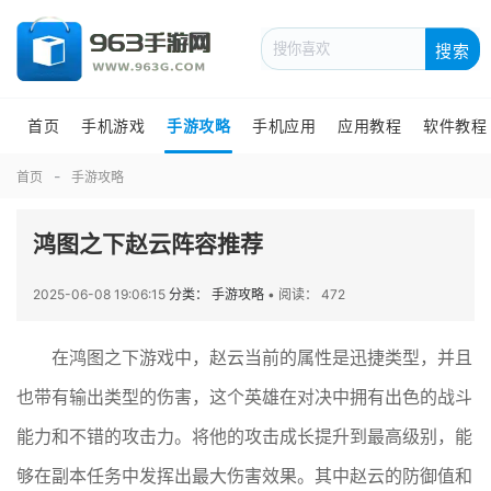
搜索
首页
手机游戏
手游攻略
手机应用
应用教程
软件教程
首页
手游攻略
鸿图之下赵云阵容推荐
2025-06-08 19:06:15
分类： 手游攻略
•
阅读： 472
在鸿图之下游戏中，赵云当前的属性是迅捷类型，并且
也带有输出类型的伤害，这个英雄在对决中拥有出色的战斗
能力和不错的攻击力。将他的攻击成长提升到最高级别，能
够在副本任务中发挥出最大伤害效果。其中赵云的防御值和