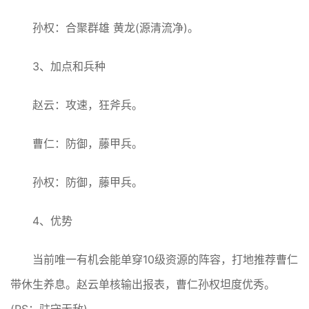
孙权：合聚群雄 黄龙(源清流净)。
3、加点和兵种
赵云：攻速，狂斧兵。
曹仁：防御，藤甲兵。
孙权：防御，藤甲兵。
4、优势
当前唯一有机会能单穿10级资源的阵容，打地推荐曹仁
带休生养息。赵云单核输出报表，曹仁孙权坦度优秀。
(PS：驻守无敌)