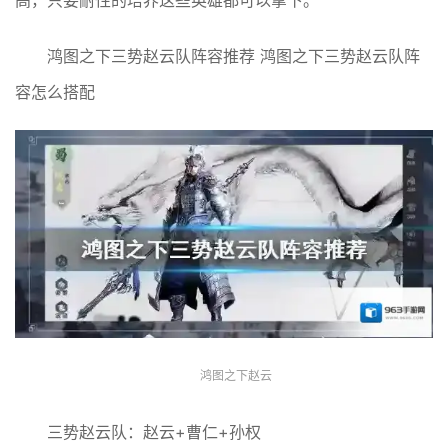
高，只要耐性的培养这些英雄都可以拿下。
鸿图之下三势赵云队阵容推荐 鸿图之下三势赵云队阵
容怎么搭配
鸿图之下赵云
三势赵云队：赵云+曹仁+孙权