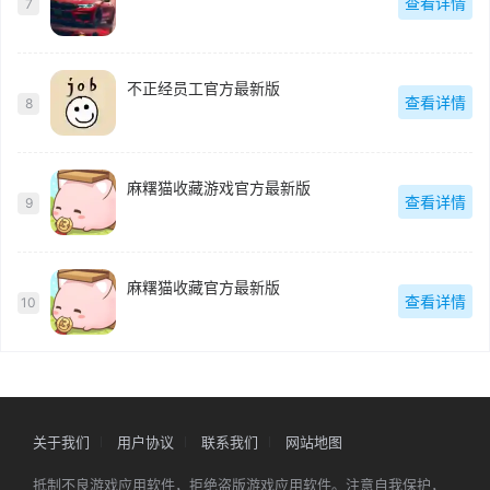
查看详情
7
不正经员工官方最新版
查看详情
8
麻糬猫收藏游戏官方最新版
查看详情
9
麻糬猫收藏官方最新版
查看详情
10
关于我们
用户协议
联系我们
网站地图
抵制不良游戏应用软件，拒绝盗版游戏应用软件。注意自我保护，