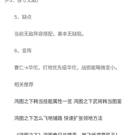
5、缺点
当前无敌阵容搭配，基本无缺陷。
6、变阵
曹仁→华佗，打地优先级华佗，战损能略微变小。
相关推荐
鸿图之下韩当技能属性一览 鸿图之下武将韩当图鉴
鸿图之下怎么飞地铺路 快速扩张领地方法
《鸿图之下》鸿图春日共踏青，放飞纸鸢赢珠玉！