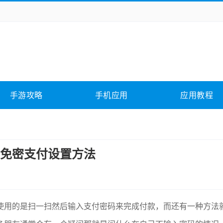
务办公
媒体影音
学习教育
拍照美颜
险解谜
动作游戏
卡牌游戏
回合网游
全相关
应用软件
影音软件
插件下载
手游攻略
手机应用
应用教程
合其它
软件教程
免密支付设置方法
使用的是扫一扫然后输入支付密码来完成付款，而还有一种方法