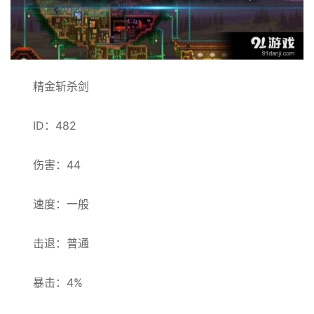
精金斩杀剑
ID：482
伤害：44
速度：一般
击退：普通
暴击：4%