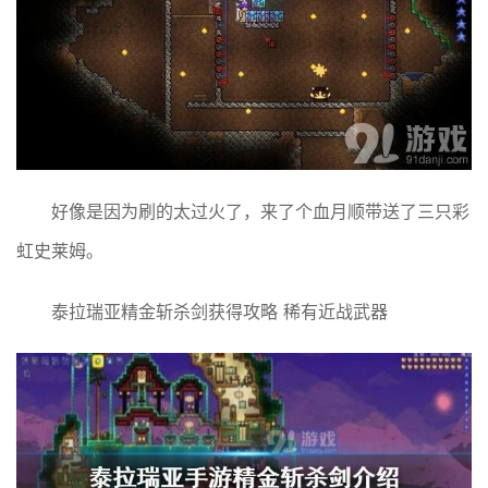
好像是因为刷的太过火了，来了个血月顺带送了三只彩
虹史莱姆。
泰拉瑞亚精金斩杀剑获得攻略 稀有近战武器