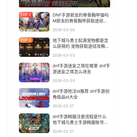
DNF手游邪龙的脊骨胸甲强吗
M邪龙的脊骨胸甲获取途径介
绍
2026-03-06
地下城与勇士起源宠物都是怎
么获得的 宠物获取途径攻略大
全
2026-03-03
dnf手游迷妄之塔在哪里 dnf手
游迷妄之塔怎么进去
2026-03-03
dnf手游抢注id推荐 dnf手游创
角极品id大全
2026-02-27
dnf手游韩服注册流程是什么
地下城与勇士手游韩服账号注
册方法分享
2026-02-27