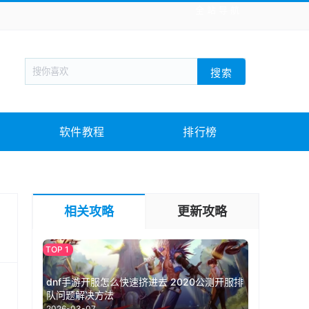
全站导航
新闻阅读
旅游出行
生活实用
社交聊天
搜索
战棋游戏
枪战射击
模拟经营
益智休闲
教育教学
游戏娱乐
系统软件
素材下载
软件教程
排行榜
相关攻略
更新攻略
dnf手游开服怎么快速挤进去 2020公测开服排
队问题解决方法
2026-03-07