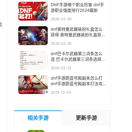
DNF手游哪个职业厉害 dnf手
游职业强度排行2024最新
2026-02-26
戏
dnf奥特曼武器装扮礼盒怎么
获得 奥特曼武器装扮礼盒获取
方法分享
2026-02-26
dnf巴卡尔武器第三词条怎么
选 巴卡尔武器第三词条选择推
荐
2026-02-22
dnf手游蔚蓝号殿副本怎么打
dnf手游蔚蓝号殿副本打法攻
略
2025-12-03
相关手游
更新手游