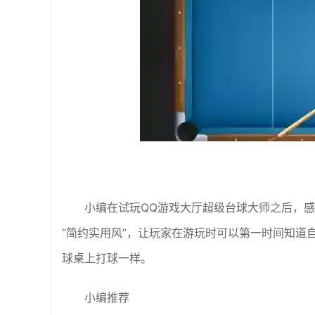
小编在试玩QQ游戏大厅超级台球大师之后，
“简约实用风”，让玩家在游玩时可以第一时间知道
球桌上打球一样。
小编推荐