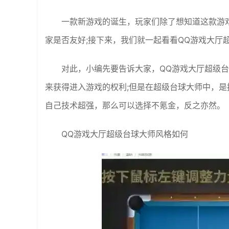
一款新游戏的诞生，玩家们除了想知道这款游
家是否友好;接下来，我们就一起看看QQ游戏大厅
对此，小编先要告诉大家，QQ游戏大厅超级台
来获得进入游戏的权利;但是在超级台球大师中，
自己技术超强，那么可以选择不氪金，反之亦然。
QQ游戏大厅超级台球大师风格如何