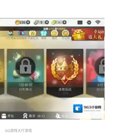
QQ游戏大厅游戏