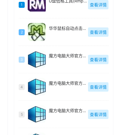
U盘低格工具(Rmprepusb)绿色中文
查看详情
1
华华鼠标自动点击器绿色去广告版
查看详情
2
魔方电脑大师官方最新版
查看详情
3
魔方电脑大师官方最新版
查看详情
4
魔方电脑大师官方最新版
查看详情
5