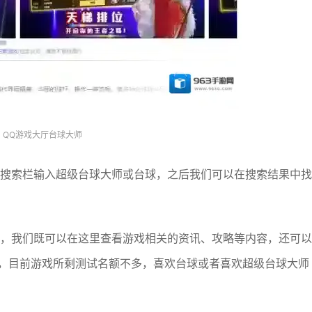
QQ游戏大厅台球大师
的搜索栏输入超级台球大师或台球，之后我们可以在搜索结果中找
面，我们既可以在这里查看游戏相关的资讯、攻略等内容，还可以
意，目前游戏所剩测试名额不多，喜欢台球或者喜欢超级台球大师