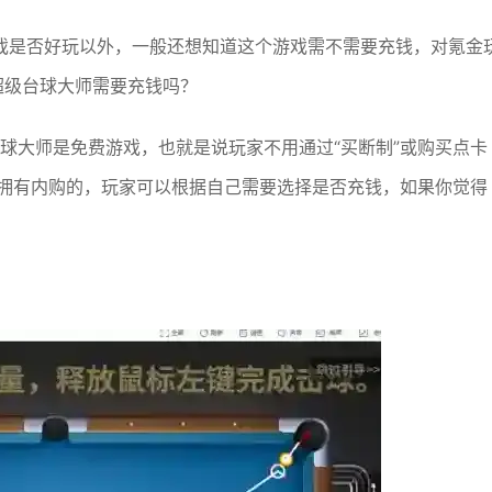
戏是否好玩以外，一般还想知道这个游戏需不需要充钱，对氪金
超级台球大师需要充钱吗？
球大师是免费游戏，也就是说玩家不用通过“买断制”或购买点卡
是拥有内购的，玩家可以根据自己需要选择是否充钱，如果你觉得