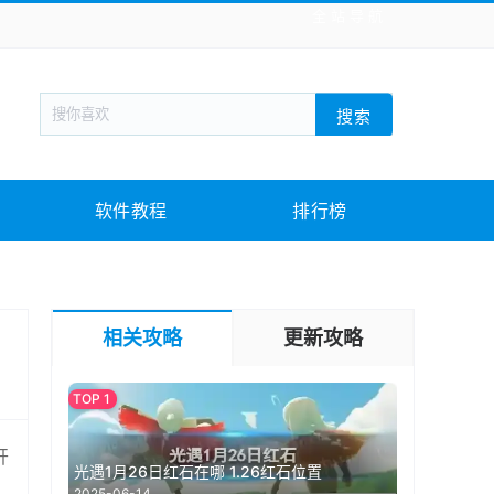
全站导航
新闻阅读
旅游出行
生活实用
社交聊天
搜索
战棋游戏
枪战射击
模拟经营
益智休闲
教育教学
游戏娱乐
系统软件
素材下载
软件教程
排行榜
相关攻略
更新攻略
开
光遇1月26日红石在哪 1.26红石位置
2025-06-14