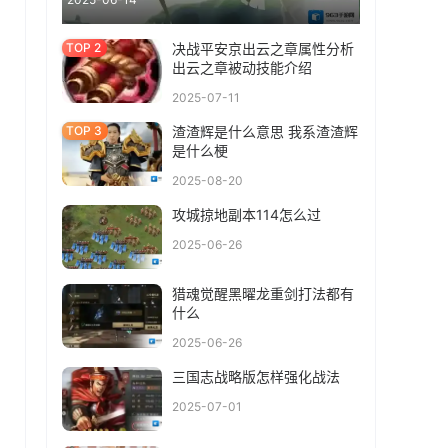
决战平安京出云之章属性分析
出云之章被动技能介绍
2025-07-11
渣渣辉是什么意思 我系渣渣辉
是什么梗
2025-08-20
攻城掠地副本114怎么过
2025-06-26
猎魂觉醒黑曜龙重剑打法都有
什么
2025-06-26
三国志战略版怎样强化战法
2025-07-01