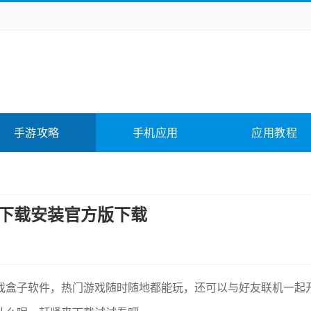
务办公
媒体影音
学习教育
拍照美颜
险解谜
动作游戏
卡牌游戏
回合网游
全相关
应用软件
影音软件
插件下载
手游攻略
手机应用
应用教程
合其它
软件教程
玩下载安装官方版下载
戏盒子软件，热门游戏随时随地都能玩，还可以与好友联机一起