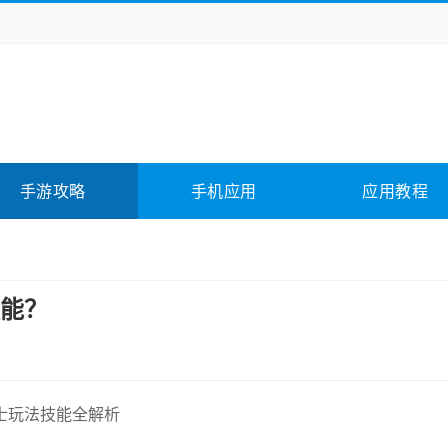
务办公
媒体影音
学习教育
拍照美颜
险解谜
动作游戏
卡牌游戏
回合网游
全相关
应用软件
影音软件
插件下载
手游攻略
手机应用
应用教程
合其它
软件教程
能？
士玩法技能全解析