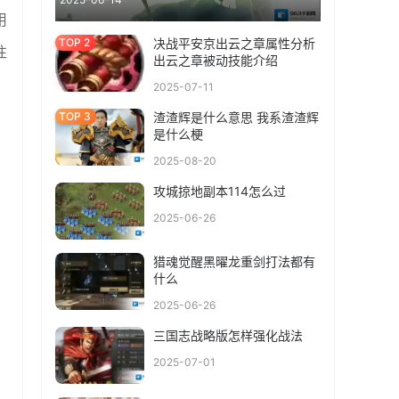
用
决战平安京出云之章属性分析
往
出云之章被动技能介绍
2025-07-11
渣渣辉是什么意思 我系渣渣辉
是什么梗
2025-08-20
攻城掠地副本114怎么过
2025-06-26
猎魂觉醒黑曜龙重剑打法都有
什么
2025-06-26
三国志战略版怎样强化战法
2025-07-01