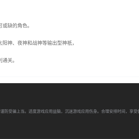
可或缺的角色。
太阳神、夜神和战神等输出型神祇，
利通关。
，谨防受骗上当。适度游戏应用益脑，沉迷游戏应用伤身。合理安排时间，享受