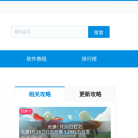
全站导航
新闻阅读
旅游出行
生活实用
社交聊天
搜索
战棋游戏
枪战射击
模拟经营
益智休闲
教育教学
游戏娱乐
系统软件
素材下载
软件教程
排行榜
相关攻略
更新攻略
光遇1月26日红石在哪 1.26红石位置
2025-06-14