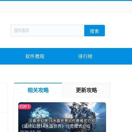
全站导航
新闻阅读
旅游出行
生活实用
社交聊天
搜索
战棋游戏
枪战射击
模拟经营
益智休闲
教育教学
游戏娱乐
系统软件
素材下载
软件教程
排行榜
相关攻略
更新攻略
《最终幻想14水晶世界》付费模式介绍
2026-03-29