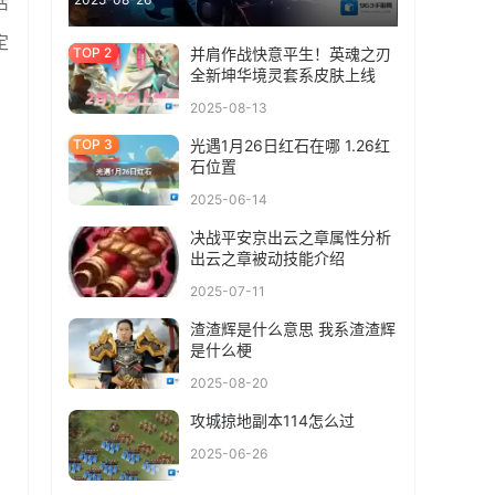
活
定
并肩作战快意平生！英魂之刃
全新坤华境灵套系皮肤上线
2025-08-13
光遇1月26日红石在哪 1.26红
石位置
2025-06-14
决战平安京出云之章属性分析
出云之章被动技能介绍
2025-07-11
渣渣辉是什么意思 我系渣渣辉
是什么梗
2025-08-20
攻城掠地副本114怎么过
2025-06-26