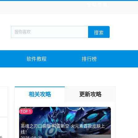
全站导航
新闻阅读
旅游出行
生活实用
社交聊天
搜索
战棋游戏
枪战射击
模拟经营
益智休闲
教育教学
游戏娱乐
系统软件
素材下载
软件教程
排行榜
相关攻略
更新攻略
英魂之刃口袋版 鸣雷断空 火元素首款皮肤上
，
线！
2025-08-26