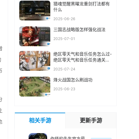
猎魂觉醒黑曜龙重剑打法都有
什么
2025-06-26
三国志战略版怎样强化战法
2025-07-01
增
绝区零天气和音乐任务怎么过-
的
绝区零天气和音乐任务通关攻
略
2025-07-24
币
烽火战国怎么刷战功
2025-06-23
分
让
相关手游
更新手游
也
作怪的先生官方最新版