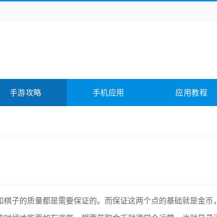
务办公
媒体影音
学习教育
拍照美颜
险解谜
动作游戏
卡牌游戏
回合网游
全相关
应用软件
影音软件
插件下载
手游攻略
手机应用
应用教程
合其它
软件教程
和棋子的质量都是需要保证的。而保证这两个点的基础就是金币