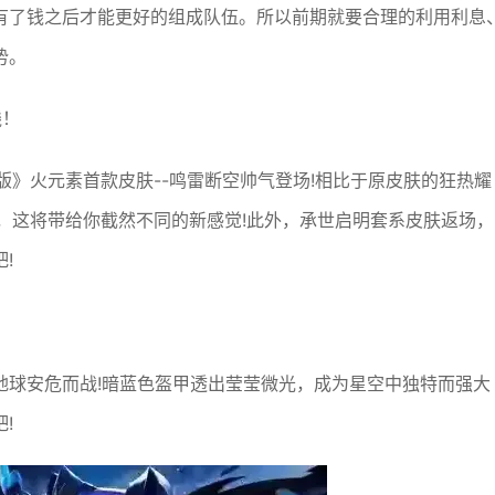
有了钱之后才能更好的组成队伍。所以前期就要合理的利用利息
势。
线！
袋版》火元素首款皮肤--鸣雷断空帅气登场!相比于原皮肤的狂热耀
息，这将带给你截然不同的新感觉!此外，承世启明套系皮肤返场，
!
地球安危而战!暗蓝色盔甲透出莹莹微光，成为星空中独特而强大
!