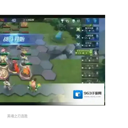
英魂之刃连胜