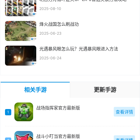
2025-08-10
烽火战国怎么刷战功
2025-06-23
光遇暴风眼怎么玩？光遇暴风眼进入方法
2025-06-24
相关手游
更新手游
战场指挥家官方最新版
查看详情
1
战斗小叮当官方最新版