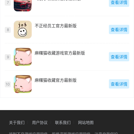
查看详情
7
不正经员工官方最新版
查看详情
8
麻糬猫收藏游戏官方最新版
查看详情
9
麻糬猫收藏官方最新版
查看详情
10
关于我们
用户协议
联系我们
网站地图
抵制不良游戏应用软件，拒绝盗版游戏应用软件。注意自我保护，