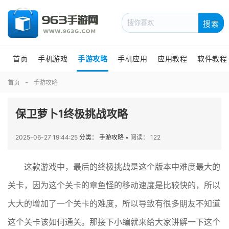
搜索
首页
手机游戏
手游攻略
手机应用
应用教程
软件教程
首页
手游攻略
保卫萝卜1终极挑战攻略
2025-06-27 19:44:25
分类： 手游攻略
•
阅读： 122
这款游戏中，最后的终极挑战是这个版本中难度最大的
关卡，因为这个关卡的章鱼怪的移动速度是比较快的，所以
大大的增加了一个关卡的难度，所以导致有很多朋友不知道
这个关卡该如何通关。那接下小编就来给大家讲解一下这个