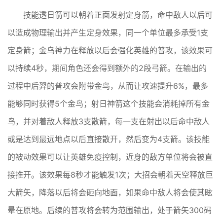
技能透日箭可以朝着正面发射定身箭，命中敌人以后可
以造成物理输出并产生定身效果，同一个单位最多承受1支
定身箭；金乌神力在释放以后会强化英雄的普攻，该效果可
以持续4秒，期间角色还会得到额外的2段弓箭。在输出的
过程中后羿的普攻会附带金鸟，从而让攻速提升6%，最多
能够同时获得5个金鸟；射日神箭这个技能会消耗掉所有金
鸟，并对着敌人释放3支散箭，每一支在射出以后命中敌人
或是达到最远地点以后直接散开，然后变为4支箭。该技能
的被动效果可以让英雄免疫控制，近身的敌方单位将会被直
接推开。该效果每8秒才能触发1次；大招会朝着天空释放巨
大箭矢，降落以后将会砸向地面，如果命中敌人将会使其眩
晕在原地。后续的普攻将会转为范围输出，处于箭矢300码