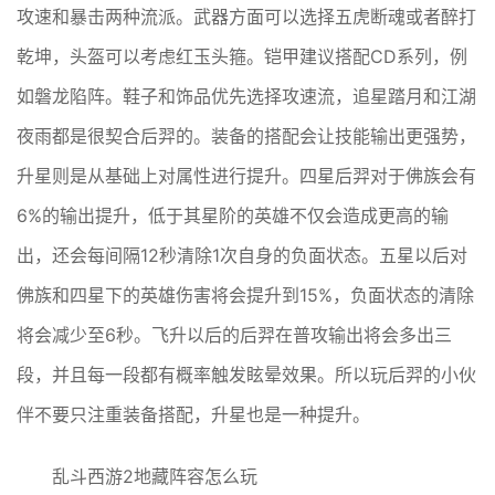
攻速和暴击两种流派。武器方面可以选择五虎断魂或者醉打
乾坤，头盔可以考虑红玉头箍。铠甲建议搭配CD系列，例
如磐龙陷阵。鞋子和饰品优先选择攻速流，追星踏月和江湖
夜雨都是很契合后羿的。装备的搭配会让技能输出更强势，
升星则是从基础上对属性进行提升。四星后羿对于佛族会有
6%的输出提升，低于其星阶的英雄不仅会造成更高的输
出，还会每间隔12秒清除1次自身的负面状态。五星以后对
佛族和四星下的英雄伤害将会提升到15%，负面状态的清除
将会减少至6秒。飞升以后的后羿在普攻输出将会多出三
段，并且每一段都有概率触发眩晕效果。所以玩后羿的小伙
伴不要只注重装备搭配，升星也是一种提升。
乱斗西游2地藏阵容怎么玩