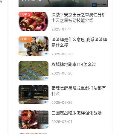
得
决战平安京出云之章属性分析
出云之章被动技能介绍
2025-07-11
渣渣辉是什么意思 我系渣渣辉
是什么梗
2025-08-20
攻城掠地副本114怎么过
2025-06-26
猎魂觉醒黑曜龙重剑打法都有
什么
2025-06-26
三国志战略版怎样强化战法
2025-07-01