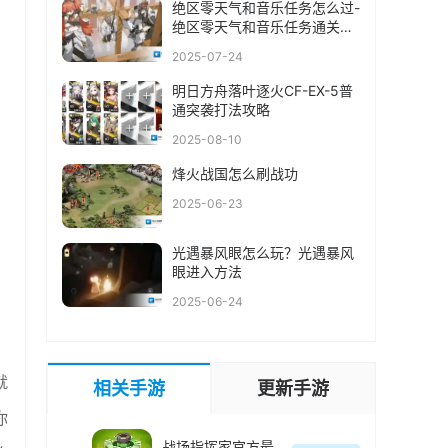
绝区零天气和音乐任务怎么过-
绝区零天气和音乐任务通关攻
略
2025-07-24
明日方舟落叶逐火CF-EX-5普
通突袭打法攻略
2025-08-10
烽火战国怎么刷战功
2025-06-23
光遇暴风眼怎么玩？光遇暴风
眼进入方法
2025-06-24
就
相关手游
更新手游
你
战场指挥家官方最新版