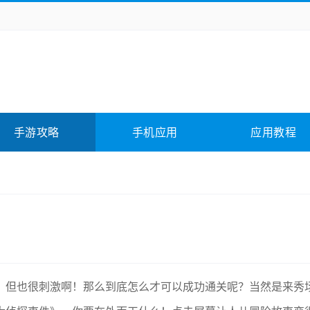
务办公
媒体影音
学习教育
拍照美颜
险解谜
动作游戏
卡牌游戏
回合网游
全相关
应用软件
影音软件
插件下载
手游攻略
手机应用
应用教程
合其它
软件教程
，但也很刺激啊！那么到底怎么才可以成功通关呢？当然是来秀