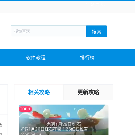
全站导航
新闻阅读
旅游出行
生活实用
社交聊天
搜索
战棋游戏
枪战射击
模拟经营
益智休闲
教育教学
游戏娱乐
系统软件
素材下载
软件教程
排行榜
相关攻略
更新攻略
场
光遇1月26日红石在哪 1.26红石位置
2025-06-14