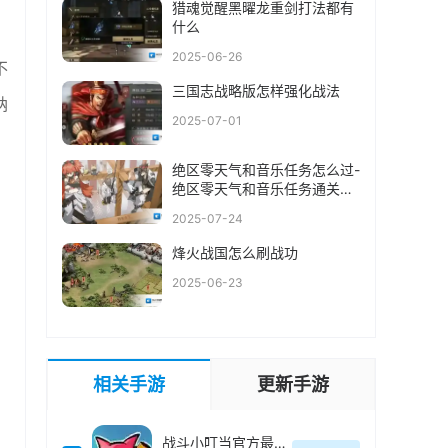
猎魂觉醒黑曜龙重剑打法都有
什么
。
2025-06-26
不
三国志战略版怎样强化战法
纳
2025-07-01
绝区零天气和音乐任务怎么过-
绝区零天气和音乐任务通关攻
略
2025-07-24
烽火战国怎么刷战功
2025-06-23
相关手游
更新手游
战斗小叮当官方最新版