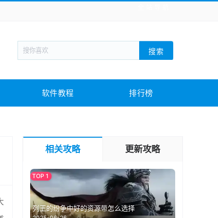
全站导航
新闻阅读
旅游出行
生活实用
社交聊天
搜索
战棋游戏
枪战射击
模拟经营
益智休闲
教育教学
游戏娱乐
系统软件
素材下载
软件教程
排行榜
相关攻略
更新攻略
大
列王的纷争中好的资源带怎么选择
2025-06-26