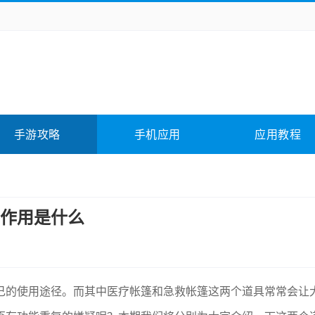
务办公
媒体影音
学习教育
拍照美颜
险解谜
动作游戏
卡牌游戏
回合网游
全相关
应用软件
影音软件
插件下载
手游攻略
手机应用
应用教程
合其它
软件教程
作用是什么
己的使用途径。而其中医疗帐篷和急救帐篷这两个道具常常会让