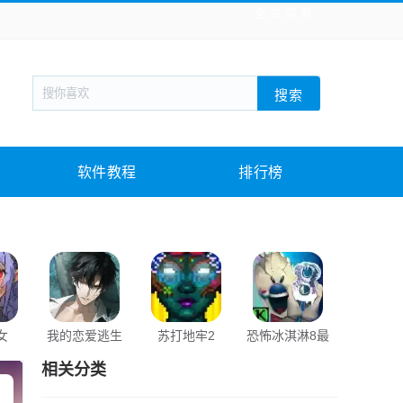
全站导航
新闻阅读
旅游出行
生活实用
社交聊天
搜索
战棋游戏
枪战射击
模拟经营
益智休闲
教育教学
游戏娱乐
系统软件
素材下载
软件教程
排行榜
女
我的恋爱逃生
苏打地牢2
恐怖冰淇淋8最
朝月传
攻略
终章
相关分类