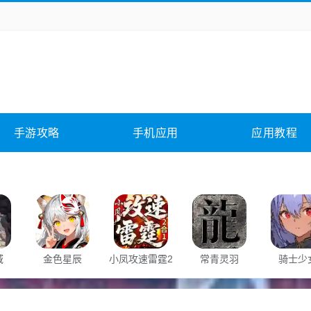
务办公
媒体影音
学习教育
拍照美颜
险解谜
动作游戏
卡牌游戏
回合网游
全相关
应用软件
影音软件
插件下载
手游攻略
手机应用
应用教程
合其它
软件教程
域
金色星辰
小凤攻速雷霆2
常青灵羽
骑士少
合1