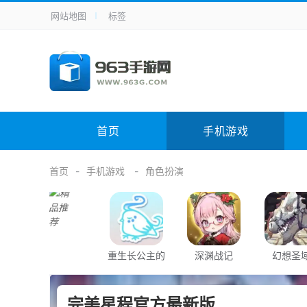
网站地图
标签
全站导航
手机应用
主题美化
其它应用
商
手机游戏
体育竞技
其它游戏
冒
电脑软件
其它类别
图形软件
安
首页
手机游戏
应用教程
手游攻略
未分类
综
首页
手机游戏
角色扮演
重生长公主的
深渊战记
幻想圣
日常
完美星程官方最新版