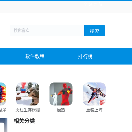
全站导航
新闻阅读
旅游出行
生活实用
社交聊天
搜索
战棋游戏
枪战射击
模拟经营
益智休闲
教育教学
游戏娱乐
系统软件
素材下载
软件教程
排行榜
战争
火线生存模拟
燥热
重装上阵
和平精
相关分类