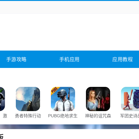
务办公
媒体影音
学习教育
拍照美颜
险解谜
动作游戏
卡牌游戏
回合网游
全相关
应用软件
影音软件
插件下载
手游攻略
手机应用
应用教程
合其它
软件教程
：激
勇者特殊行动
PUBG绝地求生
神秘的诅咒森
军团史诗
林Misty Forest
版