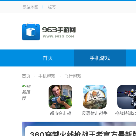
网站地图
标签
全站导航
手机应用
主题美化
其它应用
商
手机游戏
体育竞技
其它游戏
冒
电脑软件
其它类别
图形软件
安
首页
手机游戏
应用教程
手游攻略
未分类
综
首页
手机游戏
飞行游戏
都市突击战
反恐射击战争
枪战特训2
2024
战
360穿越火线枪战王者官方最新