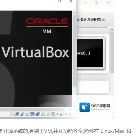
是开源系统的,有别于VM,并且功能齐全,能够在 Linux/Mac 和