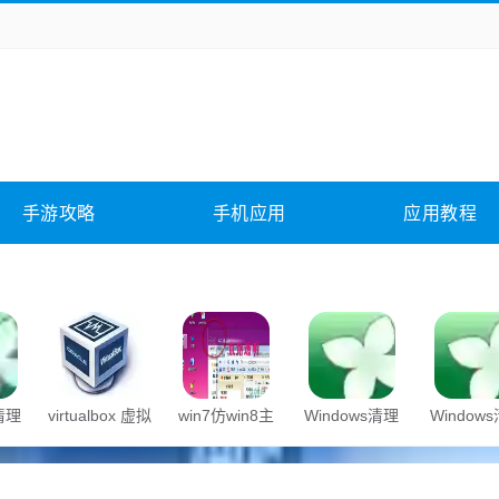
务办公
媒体影音
学习教育
拍照美颜
险解谜
动作游戏
卡牌游戏
回合网游
全相关
应用软件
影音软件
插件下载
手游攻略
手机应用
应用教程
合其它
软件教程
s清理
virtualbox 虚拟
win7仿win8主
Windows清理
Window
机
题
助手
助手