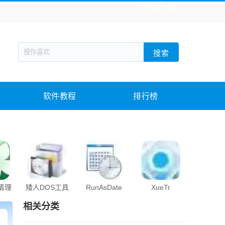
全站导航
新闻阅读
旅游出行
生活实用
社交聊天
搜索
战棋游戏
枪战射击
模拟经营
益智休闲
教育教学
游戏娱乐
系统软件
素材下载
软件教程
排行榜
s清理
矮人DOS工具
RunAsDate
XueTr
cpuco
箱
相关分类