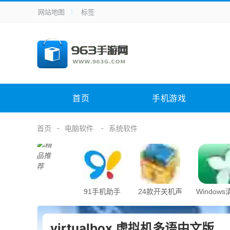
网站地图
标签
全站导航
手机应用
主题美化
其它应用
商
手机游戏
体育竞技
其它游戏
冒
电脑软件
其它类别
图形软件
安
首页
手机游戏
应用教程
手游攻略
未分类
综
首页
电脑软件
系统软件
91手机助手
24款开关机声
Window
音
助手
virtualbox 虚拟机多语中文版