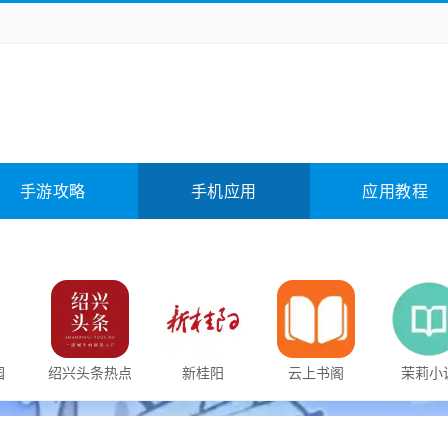
务办公
媒体影音
学习教育
拍照美颜
险解谜
动作游戏
卡牌游戏
回合网游
全相关
应用软件
影音软件
插件下载
手游攻略
手机应用
应用教程
合其它
软件教程
园
绍兴头条热点
新桂阳
云上书阁
茉莉小
新闻