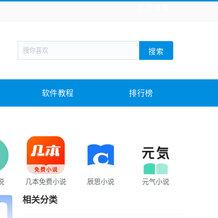
全站导航
新闻阅读
旅游出行
生活实用
社交聊天
搜索
战棋游戏
枪战射击
模拟经营
益智休闲
教育教学
游戏娱乐
系统软件
素材下载
软件教程
排行榜
说
几本免费小说
辰思小说
元气小说
简单阅
相关分类