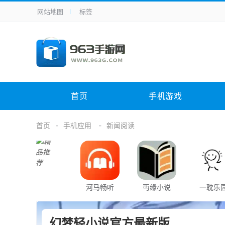
网站地图
标签
全站导航
手机应用
主题美化
其它应用
商
手机游戏
体育竞技
其它游戏
冒
电脑软件
其它类别
图形软件
安
首页
手机游戏
应用教程
手游攻略
未分类
综
首页
手机应用
新闻阅读
河马畅听
丏缘小说
一耽乐
幻梦轻小说官方最新版