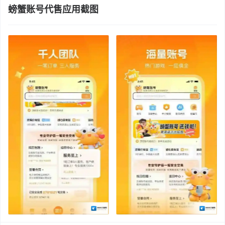
螃蟹账号代售应用截图