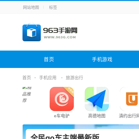
网站地图
标签
全站导航
手机应用
主题美化
其它应用
商
手机游戏
体育竞技
其它游戏
冒
电脑软件
其它类别
图形软件
安
首页
手机游戏
应用教程
手游攻略
未分类
综
首页
手机应用
旅游出行
e车电驴
高德地图
滇约出行
车
全民go车主端最新版