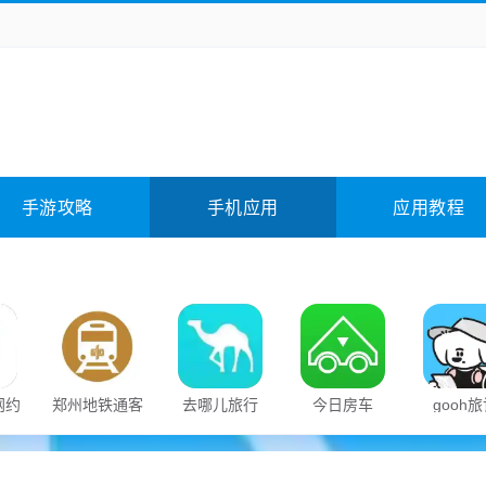
务办公
媒体影音
学习教育
拍照美颜
险解谜
动作游戏
卡牌游戏
回合网游
全相关
应用软件
影音软件
插件下载
手游攻略
手机应用
应用教程
合其它
软件教程
网约
郑州地铁通客
去哪儿旅行
今日房车
gooh
户端