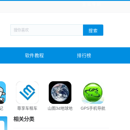
全站导航
新闻阅读
旅游出行
生活实用
社交聊天
搜索
战棋游戏
枪战射击
模拟经营
益智休闲
教育教学
游戏娱乐
系统软件
素材下载
软件教程
排行榜
旅记
尊享车租车
山图3d地球地
GPS手机导航
飞猪旅
图
相关分类