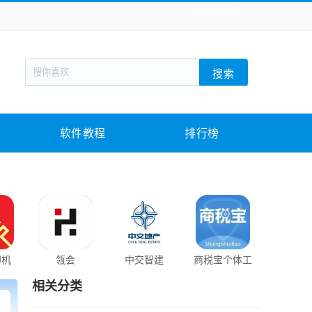
全站导航
新闻阅读
旅游出行
生活实用
社交聊天
搜索
战棋游戏
枪战射击
模拟经营
益智休闲
教育教学
游戏娱乐
系统软件
素材下载
软件教程
排行榜
印机
瓴会
中交智建
商税宝个体工
客套(企
商
搜索
相关分类