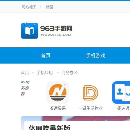
网站地图
标签
全站导航
手机应用
主题美化
其它应用
商
手机游戏
体育竞技
其它游戏
冒
电脑软件
其它类别
图形软件
安
首页
手机游戏
应用教程
手游攻略
未分类
综
首页
手机应用
商务办公
凝远集采
一键生活物业
签达通
端
体网院最新版