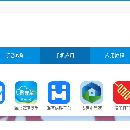
务办公
媒体影音
学习教育
拍照美颜
险解谜
动作游戏
卡牌游戏
回合网游
全相关
应用软件
影音软件
插件下载
手游攻略
手机应用
应用教程
合其它
软件教程
海尔易理货手
海客信联平台
安家小管家
精印打
机客户端