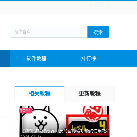
全站导航
新闻阅读
旅游出行
生活实用
社交聊天
搜索
战棋游戏
枪战射击
模拟经营
益智休闲
教育教学
游戏娱乐
系统软件
素材下载
软件教程
排行榜
相关教程
更新教程
《烧饼游戏修改器》反加密搜索功能的使用教程
2025-06-14