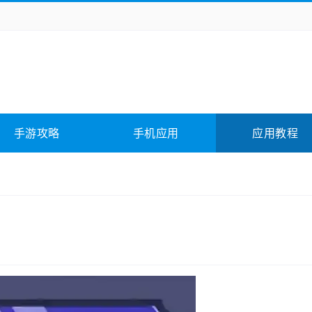
务办公
媒体影音
学习教育
拍照美颜
险解谜
动作游戏
卡牌游戏
回合网游
全相关
应用软件
影音软件
插件下载
手游攻略
手机应用
应用教程
合其它
软件教程