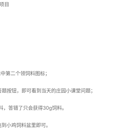
育项目
标中第二个领饲料图标；
答题按钮，即可看到当天的庄园小课堂问题；
饲料，答错了只会获得30g饲料。
拖到小鸡饲料盆里即可。