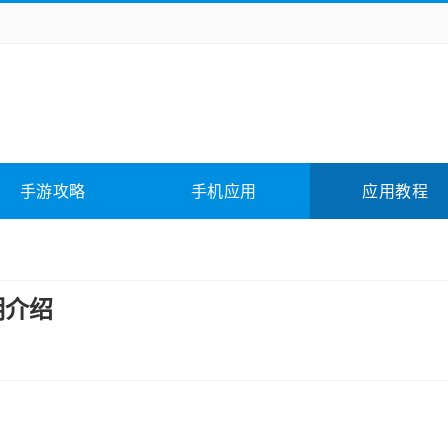
务办公
媒体影音
学习教育
拍照美颜
险解谜
动作游戏
卡牌游戏
回合网游
全相关
应用软件
影音软件
插件下载
手游攻略
手机应用
应用教程
合其它
软件教程
明介绍