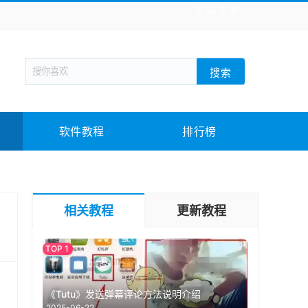
全站导航
新闻阅读
旅游出行
生活实用
社交聊天
搜索
战棋游戏
枪战射击
模拟经营
益智休闲
教育教学
游戏娱乐
系统软件
素材下载
软件教程
排行榜
相关教程
更新教程
《Tutu》发送弹幕评论方法说明介绍
2025-06-22