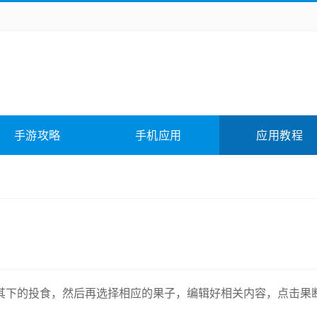
务办公
媒体影音
学习教育
拍照美颜
险解谜
动作游戏
卡牌游戏
回合网游
全相关
应用软件
影音软件
插件下载
手游攻略
手机应用
应用教程
合其它
软件教程
其下的投食，然后再选择相应的果子，编辑好相关内容，点击果