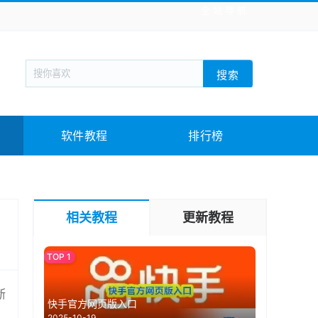
全站导航
新闻阅读
旅游出行
生活实用
社交聊天
搜索
战棋游戏
枪战射击
模拟经营
益智休闲
教育教学
游戏娱乐
系统软件
素材下载
软件教程
排行榜
相关教程
更新教程
断
快手官方网页版入口
2025-10-19