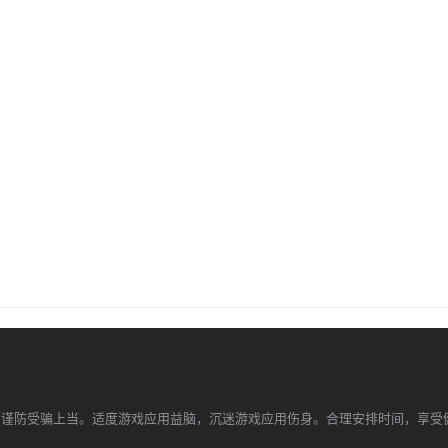
，谨防受骗上当。适度游戏应用益脑，沉迷游戏应用伤身。合理安排时间，享受