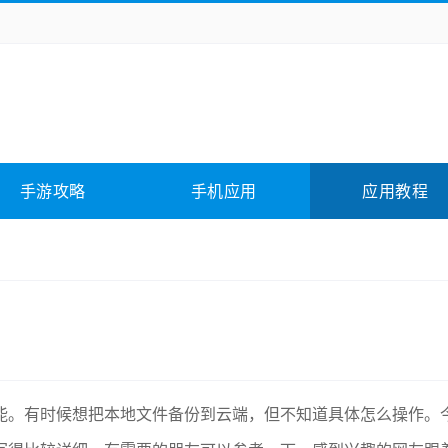
务办公
媒体影音
学习教育
拍照美颜
险解谜
动作游戏
卡牌游戏
回合网游
全相关
应用软件
影音软件
插件下载
手游攻略
手机应用
应用教程
合其它
软件教程
能。有时候想把本地文件备份到云端，但不知道具体怎么操作。